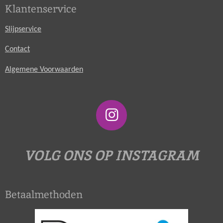
Klantenservice
Slijpservice
Contact
Algemene Voorwaarden
I
n
s
VOLG ONS OP INSTAGRAM
t
a
Betaalmethoden
g
r
a