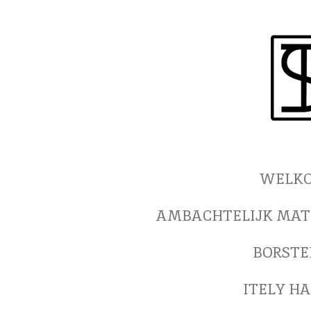
Ga
direct
naar
de
hoofdinhoud
WELKO
AMBACHTELIJK MAT
BORSTE
ITELY H