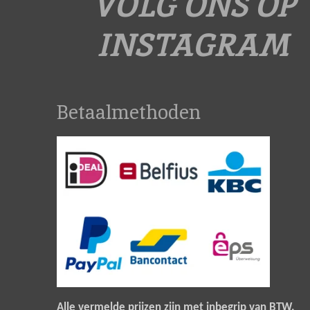
VOLG ONS OP
t
a
INSTAGRAM
g
r
a
Betaalmethoden
m
Alle vermelde prijzen zijn met inbegrip van BTW.