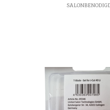
SALONBENODIG