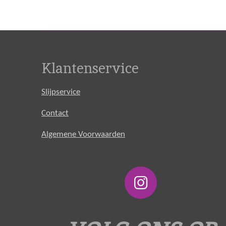
Klantenservice
Slijpservice
Contact
Algemene Voorwaarden
I
n
s