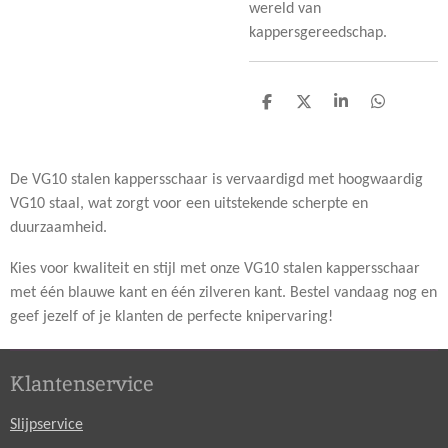
wereld van
kappersgereedschap.
D
D
S
D
e
e
h
e
l
e
a
l
e
l
r
e
n
e
n
De VG10 stalen kappersschaar is vervaardigd met hoogwaardig
VG10 staal, wat zorgt voor een uitstekende scherpte en
duurzaamheid.
Kies voor kwaliteit en stijl met onze VG10 stalen kappersschaar
met één blauwe kant en één zilveren kant. Bestel vandaag nog en
geef jezelf of je klanten de perfecte knipervaring!
Klantenservice
Slijpservice