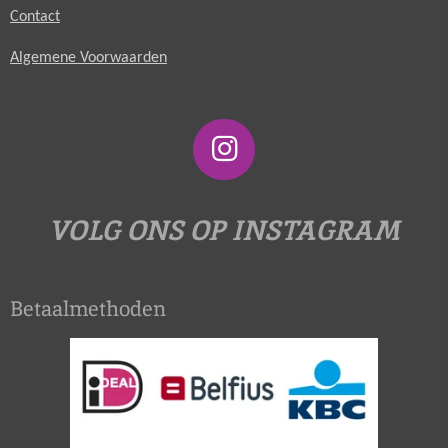
Contact
Algemene Voorwaarden
I
n
s
VOLG ONS OP INSTAGRAM
t
a
Betaalmethoden
g
r
a
m