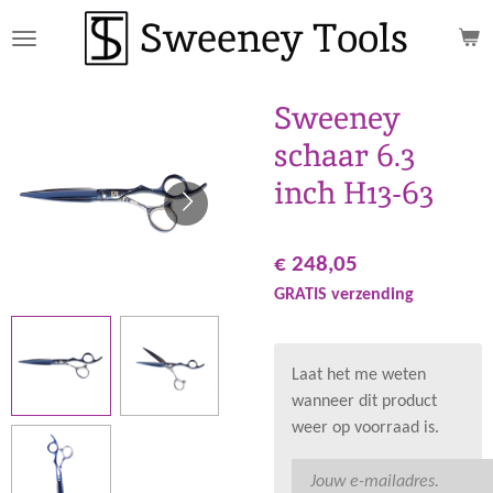
Sweeney Tools
Ga
direct
naar
de
Sweeney
hoofdinhoud
schaar 6.3
inch H13-63
€ 248,05
GRATIS verzending
Laat het me weten
wanneer dit product
weer op voorraad is.