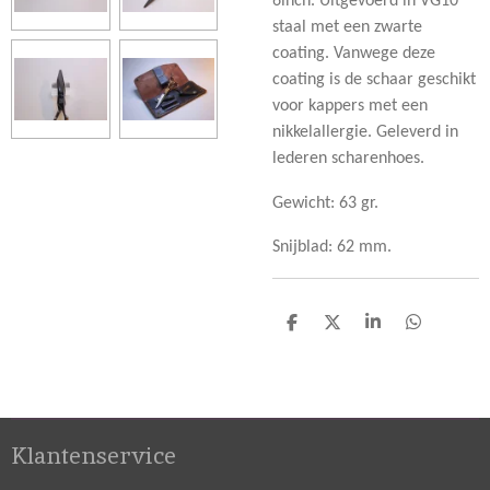
6inch. Uitgevoerd in VG10
staal met een zwarte
coating. Vanwege deze
coating is de schaar geschikt
voor kappers met een
nikkelallergie. Geleverd in
lederen scharenhoes.
Gewicht: 63 gr.
Snijblad: 62 mm.
D
D
S
D
e
e
h
e
l
e
a
l
e
l
r
e
n
e
n
Klantenservice