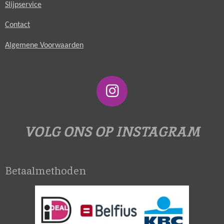
Slijpservice
Contact
Algemene Voorwaarden
I
n
s
VOLG ONS OP INSTAGRAM
t
a
Betaalmethoden
g
r
a
m