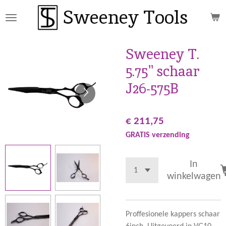
Sweeney Tools
Ga
direct
naar
de
Sweeney T.
hoofdinhoud
5.75" schaar
J26-575B
€ 211,75
GRATIS verzending
In
winkelwagen
Proffesionele kappers schaar