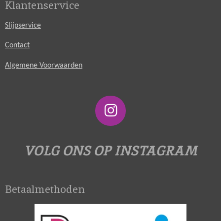
Klantenservice
Slijpservice
Contact
Algemene Voorwaarden
I
n
s
VOLG ONS OP INSTAGRAM
t
a
Betaalmethoden
g
r
a