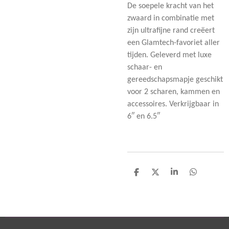
De soepele kracht van het
zwaard in combinatie met
zijn ultrafijne rand creëert
een Glamtech-favoriet aller
tijden. Geleverd met luxe
schaar- en
gereedschapsmapje geschikt
voor 2 scharen, kammen en
accessoires. Verkrijgbaar in
6″ en 6.5″
D
D
S
D
e
e
h
e
l
e
a
l
e
l
r
e
n
e
n