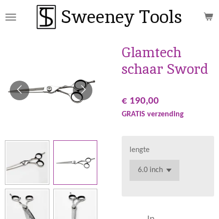
Sweeney Tools
Ga
direct
naar
de
Glamtech
hoofdinhoud
schaar Sword
€ 190,00
GRATIS verzending
lengte