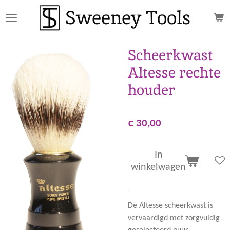
Sweeney Tools
Ga
direct
naar
de
Scheerkwast
hoofdinhoud
Altesse rechte
houder
€ 30,00
In
winkelwagen
De Altesse scheerkwast is
vervaardigd met zorgvuldig