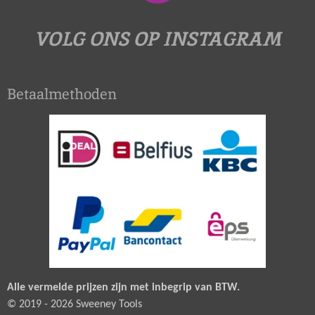
n
s
VOLG ONS OP INSTAGRAM
t
a
Betaalmethoden
g
r
a
m
Alle vermelde prijzen zijn met inbegrip van BTW.
© 2019 - 2026 Sweeney Tools