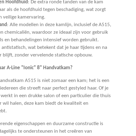
en Hoofdhuid
: De extra ronde tanden van de kam
ar als de hoofdhuid tegen beschadiging, wat zorgt
 veilige kamervaring.
and
: Alle modellen in deze kamlijn, inclusief de A515,
en chemicaliën, waardoor ze ideaal zijn voor gebruik
ols en behandelingen intensief worden gebruikt.
 antistatisch, wat betekent dat je haar tijdens en na
blijft, zonder vervelende statische opbouw.
ar A-Line "Ionic" 8" Handvatkam?
 Handvatkam A515 is niet zomaar een kam; het is een
edereen die streeft naar perfect gestyled haar. Of je
werkt in een drukke salon of een particulier die thuis
ar wil halen, deze kam biedt de kwaliteit en
ebt.
erende eigenschappen en duurzame constructie is
gelijks te ondersteunen in het creëren van