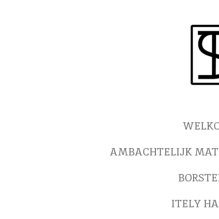
Ga
direct
naar
de
hoofdinhoud
WELKO
AMBACHTELIJK MAT
BORSTE
ITELY H