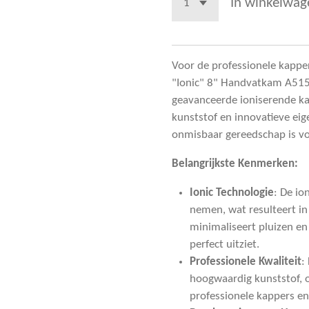
In winkelwag
Voor de professionele kapper 
"Ionic" 8" Handvatkam A515 
geavanceerde ioniserende ka
kunststof en innovatieve e
onmisbaar gereedschap is voo
Belangrijkste Kenmerken:
Ionic Technologie
: De io
nemen, wat resulteert in
minimaliseert pluizen en s
perfect uitziet.
Professionele Kwaliteit
:
hoogwaardig kunststof, 
professionele kappers en 