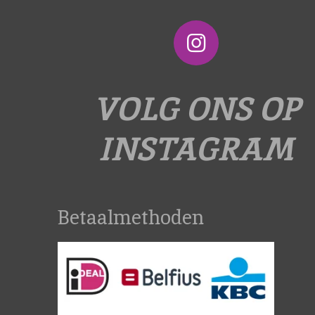
I
n
s
VOLG ONS OP
t
a
INSTAGRAM
g
r
a
Betaalmethoden
m