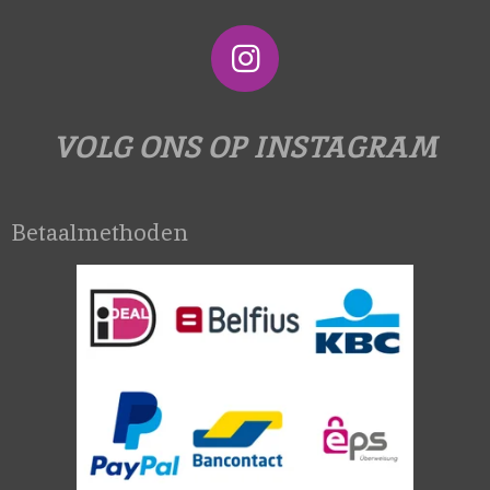
I
n
s
VOLG ONS OP INSTAGRAM
t
a
Betaalmethoden
g
r
a
m