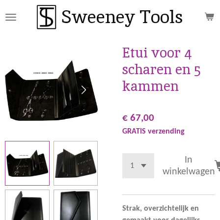
Sweeney Tools
Ga
direct
naar
de
Etui voor 4
hoofdinhoud
scharen en 5
kammen
€ 67,00
GRATIS verzending
In
winkelwagen
Strak, overzichtelijk en