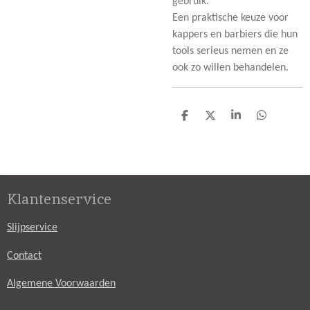
gebruik.
Een praktische keuze voor
kappers en barbiers die hun
tools serieus nemen en ze
ook zo willen behandelen.
D
D
S
D
e
e
h
e
l
e
a
l
e
l
r
e
n
e
n
Klantenservice
Slijpservice
Contact
Algemene Voorwaarden