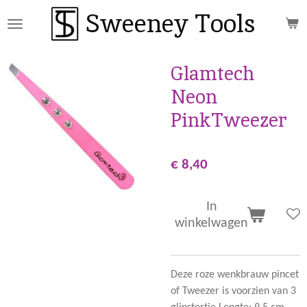
Sweeney Tools
Ga
direct
naar
de
Glamtech
hoofdinhoud
Neon
PinkTweezer
€ 8,40
In
winkelwagen
Deze roze wenkbrauw pincet
of Tweezer is voorzien van 3