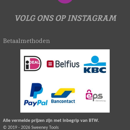
n
s
VOLG ONS OP INSTAGRAM
t
a
Betaalmethoden
g
r
a
m
Alle vermelde prijzen zijn met inbegrip van BTW.
© 2019 - 2026 Sweeney Tools